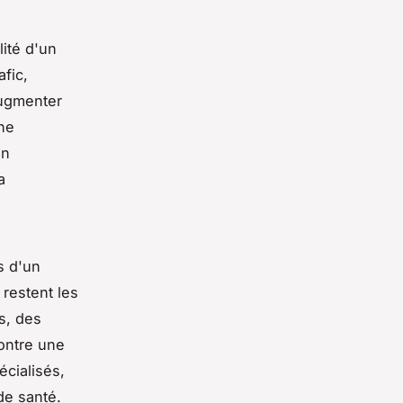
lité d'un
fic,
augmenter
ne
En
a
s d'un
restent les
s, des
ontre une
écialisés,
de santé.