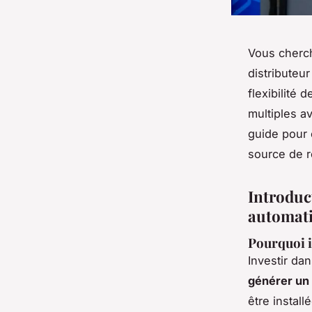
Vous cherch
distributeur
flexibilité
multiples a
guide pour 
source de 
Introduct
automat
Pourquoi i
Investir da
générer un 
être instal