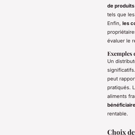
de produits
tels que le
Enfin,
les c
propriétaire
évaluer le 
Exemples d
Un distribu
significati
peut rappor
pratiqués. 
aliments fr
bénéficiair
rentable.
Choix de