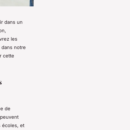
ir dans un
on,
vrez les
z dans notre
r cette
s
ue de
 peuvent
 écoles, et