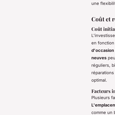
une flexibil
Coût et 
Coût initia
L'investiss
en fonction
d'occasion
neuves
peuv
réguliers, b
réparations
optimal.
Facteurs in
Plusieurs fa
L'emplace
comme un b