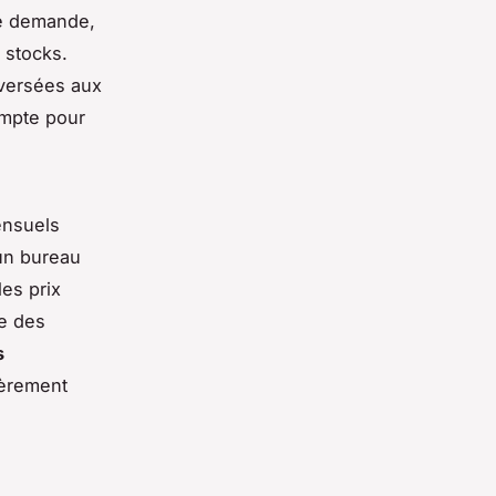
te demande,
 stocks.
 versées aux
compte pour
ensuels
un bureau
les prix
me des
s
ièrement