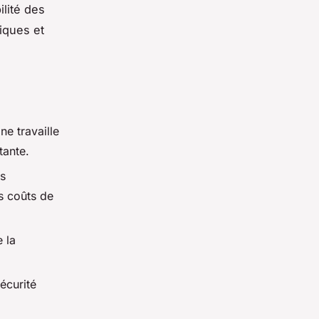
ilité des
niques et
ne travaille
tante.
es
s coûts de
 la
écurité