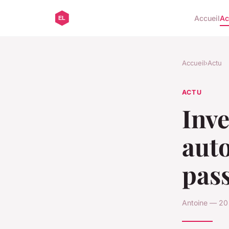
Accueil
Ac
Accueil
›
Actu
ACTU
Inve
aut
pass
Antoine — 20