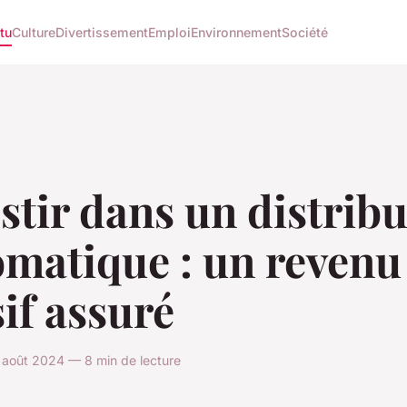
tu
Culture
Divertissement
Emploi
Environnement
Société
stir dans un distrib
omatique : un revenu
if assuré
 août 2024 — 8 min de lecture