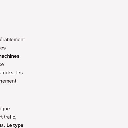
idérablement
nes
machines
ce
stocks, les
onnement
tique.
 trafic,
us.
Le type