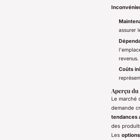
Inconvénien
Mainten
assurer 
Dépenda
l'emplac
revenus.
Coûts in
représent
Aperçu du 
Le marché d
demande cro
tendances 
des produit
Les
options