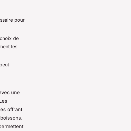
ssaire pour
 choix de
ment les
 peut
 avec une
 Les
es offrant
 boissons.
 permettent